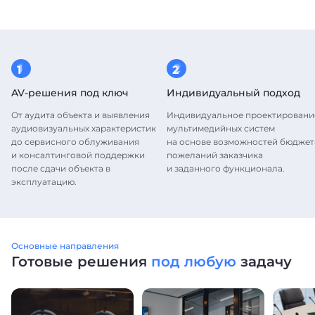
1
2
1
2
1
2
AV-решения под ключ
Индивидуальный подход
От аудита объекта и выявления
Индивидуальное проектировани
аудиовизуальных характеристик
мультимедийных систем
до сервисного облуживания
на основе возможностей бюджет
и консалтинговой поддержки
пожеланий заказчика
после сдачи объекта в
и заданного функционала.
эксплуатацию.
Основные направления
Готовые решения
под любую
задачу