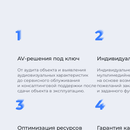
1
2
1
2
1
2
AV-решения под ключ
Индивидуа
От аудита объекта и выявления
Индивидуальн
аудиовизуальных характеристик
мультимедийн
до сервисного облуживания
на основе воз
и консалтинговой поддержки после
пожеланий зак
сдачи объекта в эксплуатацию.
и заданного фу
3
4
3
4
3
4
Оптимизация ресурсов
Гарантия к