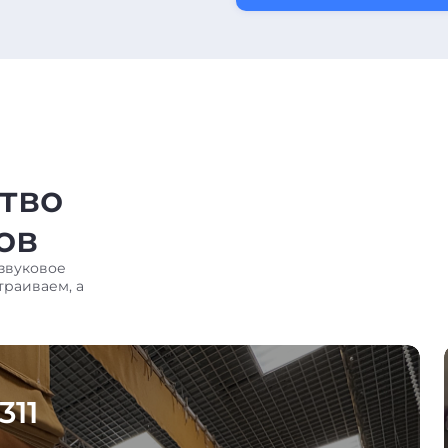
тво
ов
звуковое
траиваем, а
311