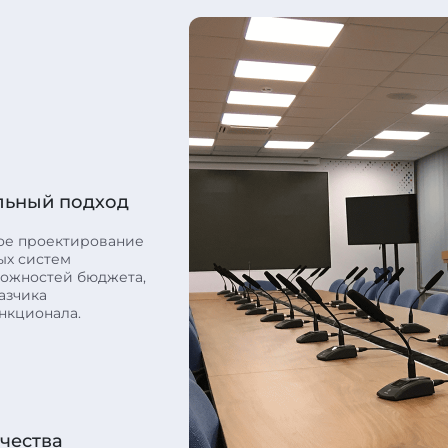
льный подход
ое проектирование
ых систем
можностей бюджета,
азчика
нкционала.
ачества