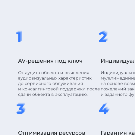
1
2
1
2
1
2
AV-решения под ключ
Индивидуа
От аудита объекта и выявления
Индивидуальн
аудиовизуальных характеристик
мультимедийн
до сервисного облуживания
на основе воз
и консалтинговой поддержки после
пожеланий зак
сдачи объекта в эксплуатацию.
и заданного фу
3
4
3
4
3
4
Оптимизация ресурсов
Гарантия к