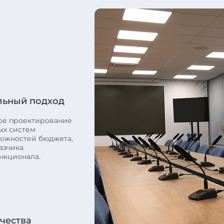
льный подход
ое проектирование
ых систем
можностей бюджета,
азчика
нкционала.
ачества