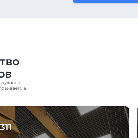
тво
ов
звуковое
траиваем, а
311