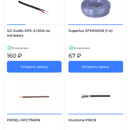
SZ-Audio SPK-2.150A по
Superlux SFM100GR (1 м)
метражу
В наличии
В наличии
160 ₽
67 ₽
Оставить заявку
Оставить заявку
PROEL HPC756RN
Invotone PMC8