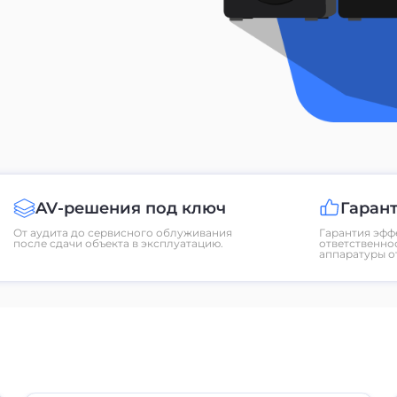
AV-решения под ключ
Гарант
От аудита до сервисного облуживания
Гарантия эфф
после сдачи объекта в эксплуатацию.
ответственно
аппаратуры о